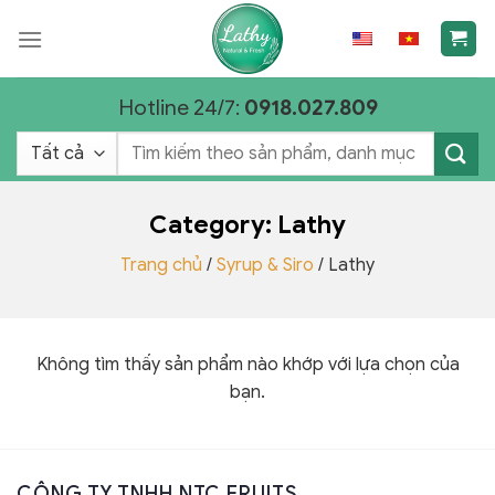
Chuyển
đến
nội
dung
Hotline 24/7:
0918.027.809
Tìm
kiếm:
Category:
Lathy
Trang chủ
/
Syrup & Siro
/
Lathy
Không tìm thấy sản phẩm nào khớp với lựa chọn của
bạn.
CÔNG TY TNHH NTC FRUITS