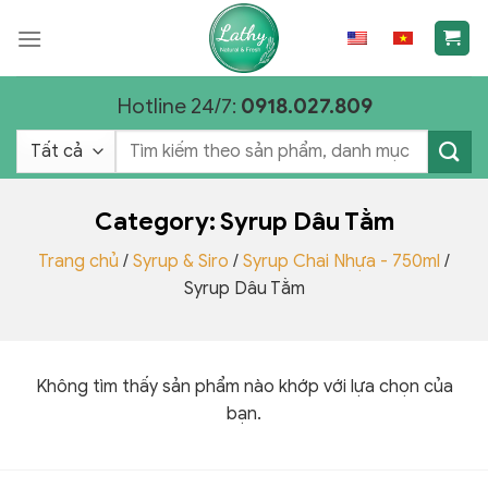
Chuyển
đến
nội
dung
Hotline 24/7:
0918.027.809
Tìm
kiếm:
Category:
Syrup Dâu Tằm
Trang chủ
/
Syrup & Siro
/
Syrup Chai Nhựa - 750ml
/
Syrup Dâu Tằm
Không tìm thấy sản phẩm nào khớp với lựa chọn của
bạn.