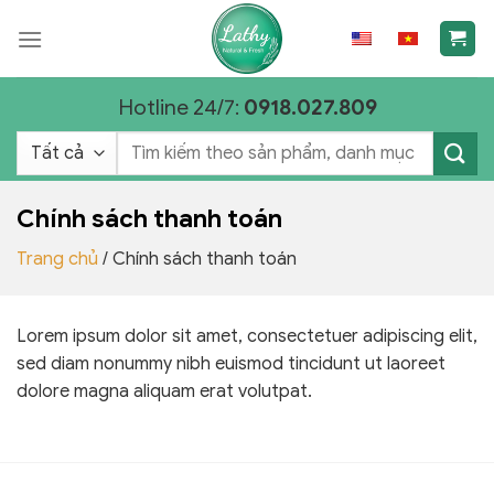
Chuyển
đến
nội
dung
Hotline 24/7:
0918.027.809
Tìm
kiếm:
Chính sách thanh toán
Trang chủ
/
Chính sách thanh toán
Lorem ipsum dolor sit amet, consectetuer adipiscing elit,
sed diam nonummy nibh euismod tincidunt ut laoreet
dolore magna aliquam erat volutpat.