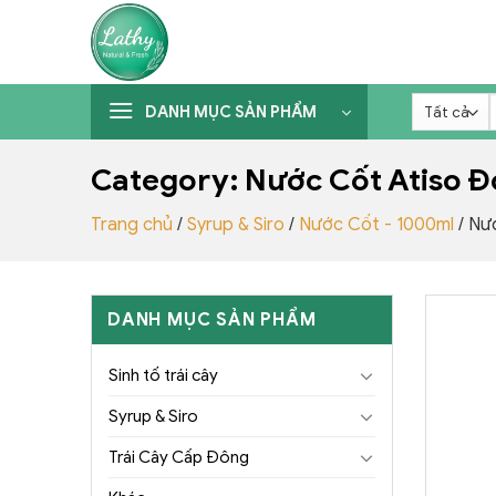
Chuyển
đến
nội
dung
DANH MỤC SẢN PHẨM
k
Category:
Nước Cốt Atiso Đ
Trang chủ
/
Syrup & Siro
/
Nước Cốt - 1000ml
/
Nướ
DANH MỤC SẢN PHẨM
Sinh tố trái cây
Syrup & Siro
Trái Cây Cấp Đông