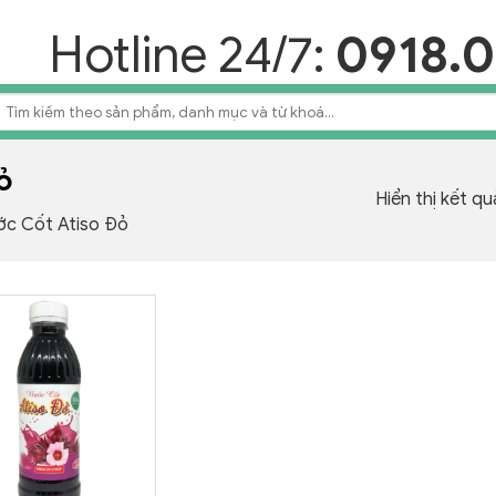
Hotline 24/7:
0918.0
Tìm
iếm:
ỏ
Hiển thị kết q
c Cốt Atiso Đỏ