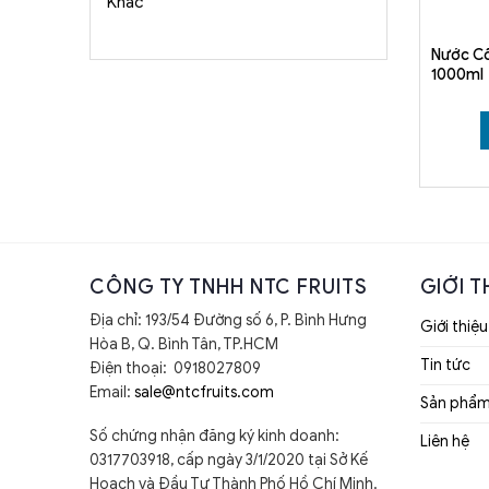
Khác
Nước Cố
1000ml
CÔNG TY TNHH NTC FRUITS
GIỚI T
Địa chỉ: 193/54 Đường số 6, P. Bình Hưng
Giới thiệu
Hòa B, Q. Bình Tân, TP.HCM
Tin tức
Điện thoại: 0918027809
Email:
sale@ntcfruits.com
Sản phẩ
Số chứng nhận đăng ký kinh doanh:
Liên hệ
0317703918, cấp ngày 3/1/2020 tại Sở Kế
Hoạch và Đầu Tư Thành Phố Hồ Chí Minh.